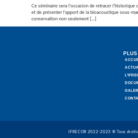
Ce séminaire sera l’occasion de retracer l’historique d
et de présenter l’apport de la bioacoustique sous-mari
conservation non seulement […]
PLUS
ACCUE
ACTUA
L’IFR
DOCU
GALER
CONT
IFRECOR 2022-2023 ® Tous droits