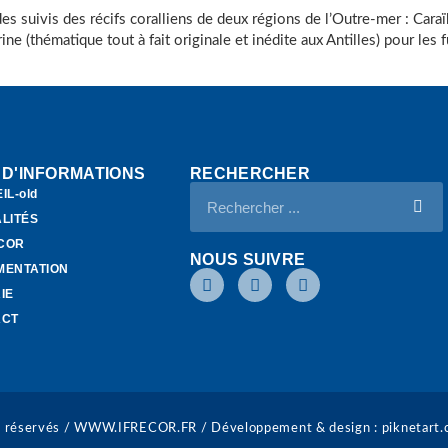
es suivis des récifs coralliens de deux régions de l’Outre-mer : Carai
ne (thématique tout à fait originale et inédite aux Antilles) pour le
 D'INFORMATIONS
RECHERCHER
IL-old
LITÉS
ECOR
NOUS SUIVRE
MENTATION
IE
ACT
 réservés / WWW.IFRECOR.FR / Développement & design :
piknetart.