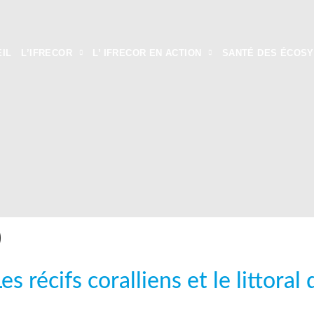
IL
L’IFRECOR
L’ IFRECOR EN ACTION
SANTÉ DES ÉCOS
0
es récifs coralliens et le littora