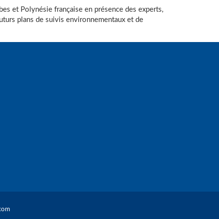
̈bes et Polynésie française en présence des experts,
s futurs plans de suivis environnementaux et de
com​