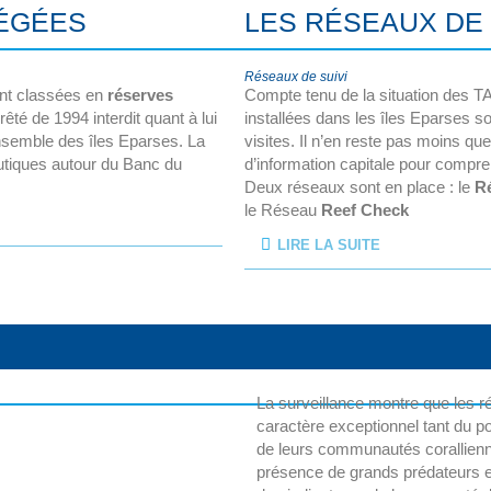
TÉGÉES
LES RÉSEAUX DE
Réseaux de suivi
ont classées en
réserves
Compte tenu de la situation des TAA
êté de 1994 interdit quant à lui
installées dans les îles Eparses so
ensemble des îles Eparses. La
visites. Il n’en reste pas moins q
autiques autour du Banc du
d’information capitale pour compren
Deux réseaux sont en place : le
R
le
Réseau
Reef Check
LIRE LA SUITE
La surveillance montre que les ré
caractère exceptionnel tant du poi
de leurs communautés corallienne
présence de grands prédateurs e