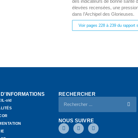
des indicateurs de bonne santé d
élevées recensées, une pression
dans l’Archipel des Glorieuses.
Voir pages 228 à 239 du rapport 
 D'INFORMATIONS
RECHERCHER
IL-old
LITÉS
ECOR
NOUS SUIVRE
MENTATION
IE