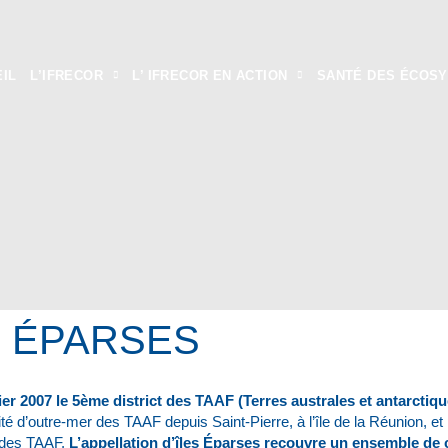
IL
L’IFRECOR
L’ IFRECOR EN ACTION
SANTÉ DES ÉCOS
S ÉPARSES
ier 2007 le 5ème district des TAAF (Terres australes et antarctiq
ité d’outre-mer des TAAF depuis Saint-Pierre, à l’île de la Réunion, et
r des TAAF.
L’appellation d’îles Éparses recouvre un ensemble de 