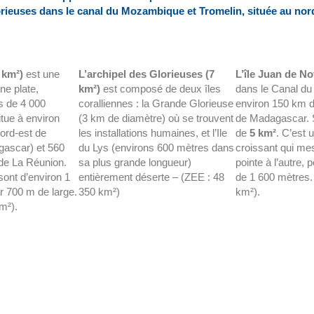
orieuses dans le canal du Mozambique et Tromelin, située au nor
1 km²)
est une
L’archipel des Glorieuses (7
L’île Juan de N
nne plate,
km²)
est composé de deux îles
dans le Canal d
s de 4 000
coralliennes : la Grande Glorieuse
environ 150 km d
itue à environ
(3 km de diamètre) où se trouvent
de Madagascar. S
ord-est de
les installations humaines, et l’Ile
de
5 km²
. C’est 
ascar) et 560
du Lys (environs 600 mètres dans
croissant qui me
de La Réunion.
sa plus grande longueur)
pointe à l’autre, 
ont d’environ 1
entièrement déserte – (ZEE : 48
de 1 600 mètres.
r 700 m de large.
350 km²)
km²).
m²).