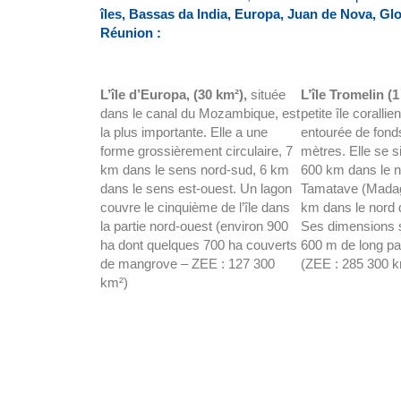
îles, Bassas da India, Europa, Juan de Nova, Gl
Réunion :
L’île d’Europa, (30 km²),
située
L’île Tromelin (
dans le canal du Mozambique, est
petite île corallie
la plus importante. Elle a une
entourée de fond
forme grossièrement circulaire, 7
mètres. Elle se s
km dans le sens nord-sud, 6 km
600 km dans le n
dans le sens est-ouest. Un lagon
Tamatave (Madag
couvre le cinquième de l’île dans
km dans le nord 
la partie nord-ouest (environ 900
Ses dimensions s
ha dont quelques 700 ha couverts
600 m de long pa
de mangrove – ZEE : 127 300
(ZEE : 285 300 k
km²)