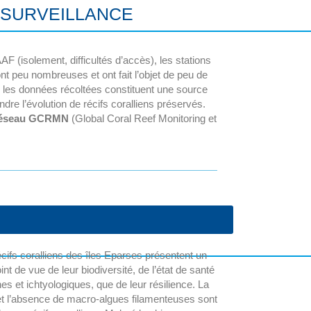
 SURVEILLANCE
F (isolement, difficultés d’accès), les stations
nt peu nombreuses et ont fait l’objet de peu de
ue les données récoltées constituent une source
dre l’évolution de récifs coralliens préservés.
éseau GCRMN
(Global Coral Reef Monitoring et
cifs coralliens des îles Eparses présentent un
nt de vue de leur biodiversité, de l’état de santé
s et ichtyologiques, que de leur résilience. La
t l’absence de macro-algues filamenteuses sont