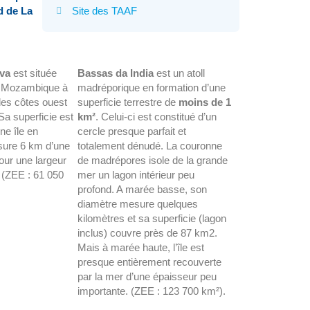
d de La
Site des TAAF
ova
est située
Bassas da India
est un atoll
u Mozambique à
madréporique en formation d’une
es côtes ouest
superficie terrestre de
moins de 1
a superficie est
km²
. Celui-ci est constitué d’un
une île en
cercle presque parfait et
sure 6 km d’une
totalement dénudé. La couronne
pour une largeur
de madrépores isole de la grande
 (ZEE : 61 050
mer un lagon intérieur peu
profond. A marée basse, son
diamètre mesure quelques
kilomètres et sa superficie (lagon
inclus) couvre près de 87 km2.
Mais à marée haute, l’île est
presque entièrement recouverte
par la mer d’une épaisseur peu
importante. (ZEE : 123 700 km²).