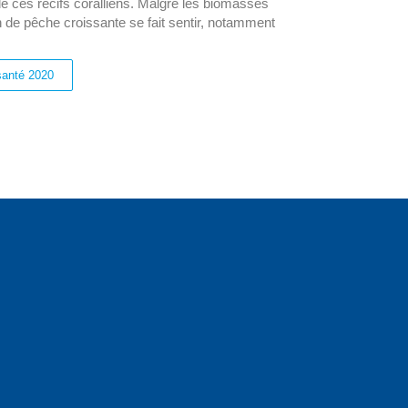
e ces récifs coralliens. Malgré les biomasses
 de pêche croissante se fait sentir, notamment
santé 2020