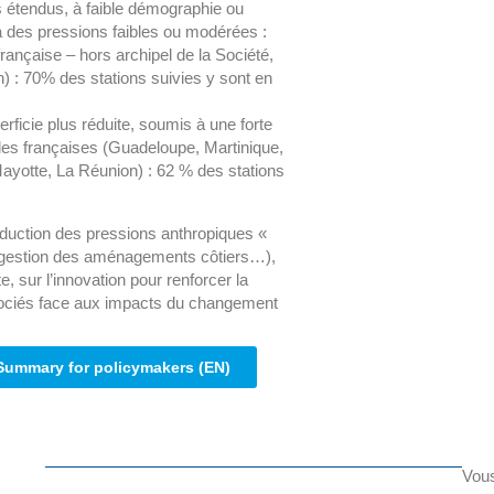
es étendus, à faible démographie ou
à des pressions faibles ou modérées :
rançaise – hors archipel de la Société,
n) : 70% des stations suivies y sont en
perficie plus réduite, soumis à une forte
lles françaises (Guadeloupe, Martinique,
Mayotte, La Réunion) : 62 % des stations
éduction des pressions anthropiques «
n, gestion des aménagements côtiers…),
e, sur l’innovation pour renforcer la
sociés face aux impacts du changement
Summary for policymakers (EN)
Vous