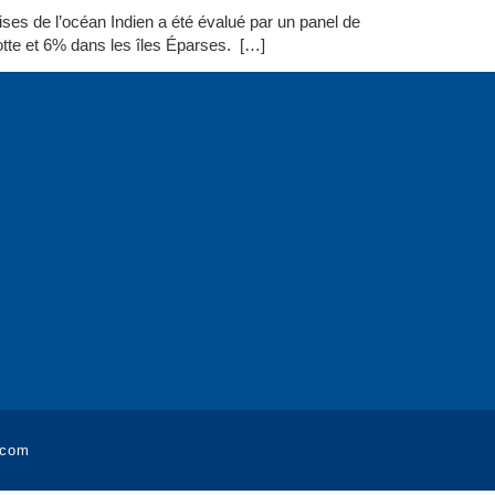
ises de l’océan Indien a été évalué par un panel de
te et 6% dans les îles Éparses. […]
.com​