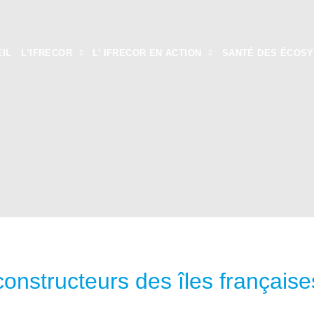
IL
L’IFRECOR
L’ IFRECOR EN ACTION
SANTÉ DES ÉCOS
onstructeurs des îles française