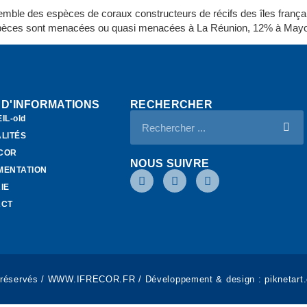
ensemble des espèces de coraux constructeurs de récifs des îles frança
espèces sont menacées ou quasi menacées à La Réunion, 12% à Mayot
 D'INFORMATIONS
RECHERCHER
IL-old
LITÉS
ECOR
NOUS SUIVRE
MENTATION
IE
ACT
 réservés / WWW.IFRECOR.FR / Développement & design :
piknetart