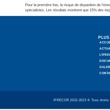
Pour la première fois, le risque de disparition de l’
spécialistes. Les résultats montrent que 15% des 
PLUS
ACCUE
ACTUA
L’IFR
DOCU
GALER
CONT
IFRECOR 2022-2023 ® Tous droits