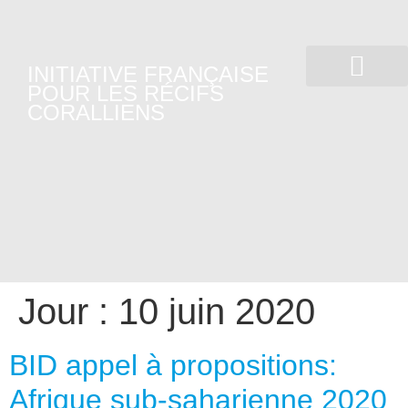
INITIATIVE FRANÇAISE
POUR LES RÉCIFS
CORALLIENS
L’ IFRECOR EN ACTION
SANTÉ DES ÉCOSYST
AGIR ENSEMBLE
Jour :
10 juin 2020
BID appel à propositions:
Afrique sub-saharienne 2020