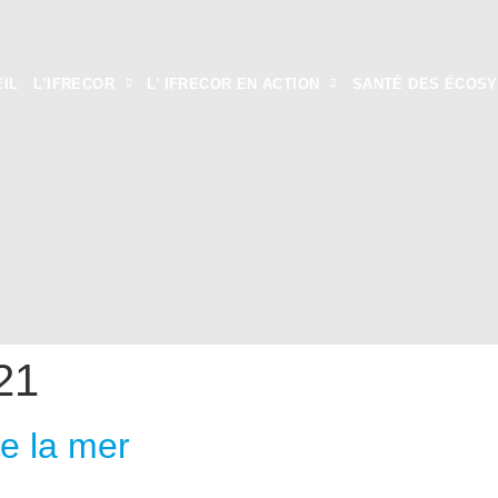
IL
L’IFRECOR
L’ IFRECOR EN ACTION
SANTÉ DES ÉCOS
21
de la mer