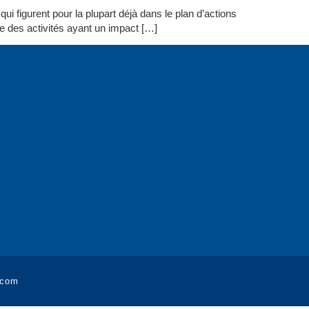
ui figurent pour la plupart déjà dans le plan d’actions
ôle des activités ayant un impact […]
.com​