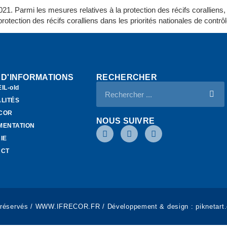
1. Parmi les mesures relatives à la protection des récifs coralliens, q
a protection des récifs coralliens dans les priorités nationales de contr
 D'INFORMATIONS
RECHERCHER
IL-old
LITÉS
ECOR
NOUS SUIVRE
MENTATION
IE
ACT
 réservés / WWW.IFRECOR.FR / Développement & design :
piknetart