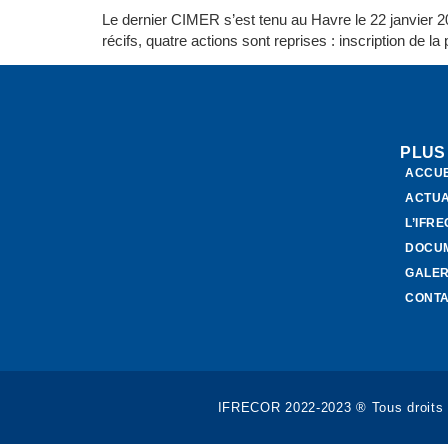
Le dernier CIMER s’est tenu au Havre le 22 janvier 202
récifs, quatre actions sont reprises : inscription de l
PLUS
ACCUE
ACTUA
L’IFR
DOCU
GALER
CONT
IFRECOR 2022-2023 ® Tous droits