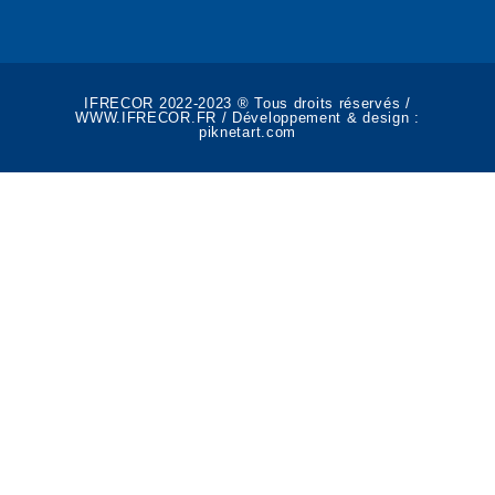
IFRECOR 2022-2023 ® Tous droits réservés /
WWW.IFRECOR.FR / Développement & design :
piknetart.com​