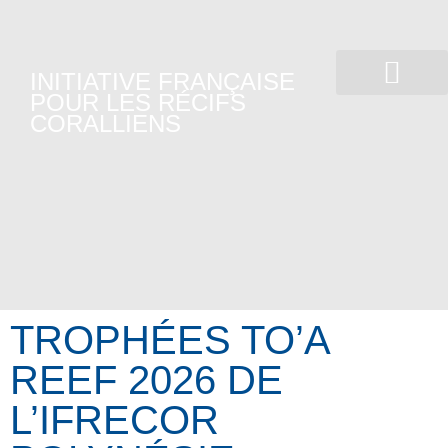
INITIATIVE FRANÇAISE
POUR LES RÉCIFS
CORALLIENS
L’ IFRECOR EN ACTION
SANTÉ DES ÉCOSYST
AGIR ENSEMBLE
TROPHÉES TO’A
REEF 2026 DE
L’IFRECOR