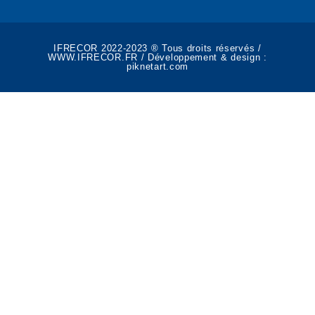
IFRECOR 2022-2023 ® Tous droits réservés /
WWW.IFRECOR.FR / Développement & design :
piknetart.com​