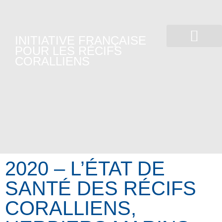
INITIATIVE FRANÇAISE
POUR LES RÉCIFS
CORALLIENS
L’ IFRECOR EN ACTION
SANTÉ DES ÉCOSYST
AGIR ENSEMBLE
2020 – L’ÉTAT DE
SANTÉ DES RÉCIFS
CORALLIENS,