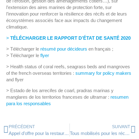
de l’érosion, gestion des aménagements côtiers…), sur
l’extension des aires marines de protection forte, sur
l’innovation pour renforcer la résilience des récifs et de leurs
écosystèmes associés face aux impacts du changement
climatique.
>
TÉLÉCHARGER LE RAPPORT D’ÉTAT DE SANTÉ 2020
> Télécharger le
résumé pour décideurs
en français ;
> Télécharger le
flyer
> Health status of coral reefs, seagrass beds and mangroves
of the french overseas territories :
summary for policy makers
and flyer
> Estado de los arrecifes de coarl, pradras marinas y
manglares de los territorios franceses de ultramar :
resumen
para los responsables
PRÉCÉDENT
SUIVANT
Appel d’offre pour la restauration intégrée d’herbiers dans le cadre du projet Carib-Coast
Tous mobilisés pour les récifs coralliens !