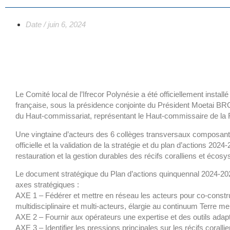
Date /
juin 6, 2024
Le Comité local de l’Ifrecor Polynésie a été officiellement install
française, sous la présidence conjointe du Président Moetai
du Haut-commissariat, représentant le Haut-commissaire de la 
Une vingtaine d’acteurs des 6 collèges transversaux composant le
officielle et la validation de la stratégie et du plan d’actions 2024
restauration et la gestion durables des récifs coralliens et éco
Le document stratégique du Plan d’actions quinquennal 2024-202
axes stratégiques :
AXE 1 – Fédérer et mettre en réseau les acteurs pour co-constru
multidisciplinaire et multi-acteurs, élargie au continuum Terre me
AXE 2 – Fournir aux opérateurs une expertise et des outils adap
AXE 3 – Identifier les pressions principales sur les récifs cora