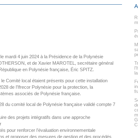
A
R
m
P
é
M
s
p
é le mardi 4 juin 2024 à la Présidence de la Polynésie
T
 BROTHERSON, et de Xavier MAROTEL, secrétaire général
l
République en Polynésie française, Éric SPITZ.
la
 Comité local étaient présents pour cette installation
F
i
-2028 de l’Ifrecor Polynésie pour la protection, la
f
systèmes associés de Polynésie française.
S
8 du comité local de Polynésie française validé compte 7
d
c
m
ire des projets intégratifs dans une approche
G
r
C
tés pour renforcer l’évaluation environnementale
lliens et proposer des mesures de gestion et des procédés