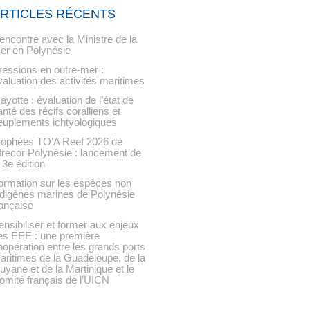
RTICLES RÉCENTS
encontre avec la Ministre de la
er en Polynésie
ressions en outre-mer :
valuation des activités maritimes
ayotte : évaluation de l’état de
anté des récifs coralliens et
euplements ichtyologiques
rophées TO’A Reef 2026 de
’Ifrecor Polynésie : lancement de
 3e édition
ormation sur les espèces non
ndigènes marines de Polynésie
rançaise
ensibiliser et former aux enjeux
es EEE : une première
oopération entre les grands ports
aritimes de la Guadeloupe, de la
uyane et de la Martinique et le
omité français de l’UICN