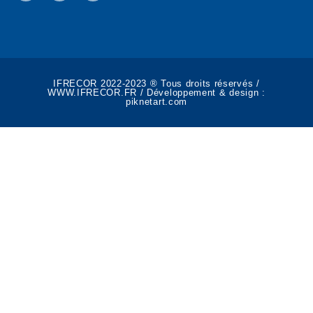
IFRECOR 2022-2023 ® Tous droits réservés /
WWW.IFRECOR.FR / Développement & design :
piknetart.com​