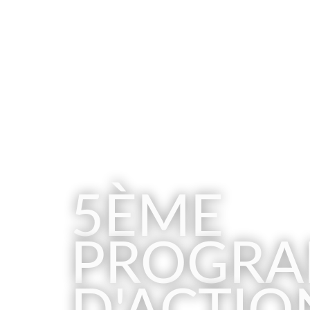
INITIATIVE FRANÇAISE POUR 
5ÈME
PROGR