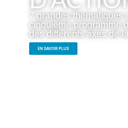
D'ACTIO
7 grandes thématiques o
cinquième programme de l
des différents axes de la
EN SAVOIR PLUS