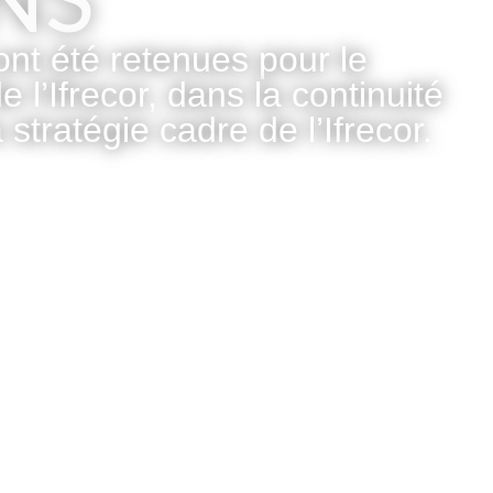
NS
nt été retenues pour le
’Ifrecor, dans la continuité
 stratégie cadre de l’Ifrecor.