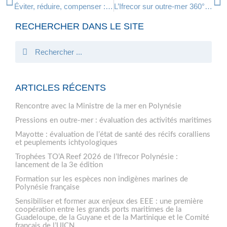
Éviter, réduire, compenser : un webinaire sur MERCI-Cor, le 29 mars 2023
L’Ifrecor sur outre-mer 360° : focus sur les initiatives pour préserver la faune et la flore ultramarines
RECHERCHER DANS LE SITE
ARTICLES RÉCENTS
Rencontre avec la Ministre de la mer en Polynésie
Pressions en outre-mer : évaluation des activités maritimes
Mayotte : évaluation de l’état de santé des récifs coralliens
et peuplements ichtyologiques
Trophées TO’A Reef 2026 de l’Ifrecor Polynésie :
lancement de la 3e édition
Formation sur les espèces non indigènes marines de
Polynésie française
Sensibiliser et former aux enjeux des EEE : une première
coopération entre les grands ports maritimes de la
Guadeloupe, de la Guyane et de la Martinique et le Comité
français de l’UICN